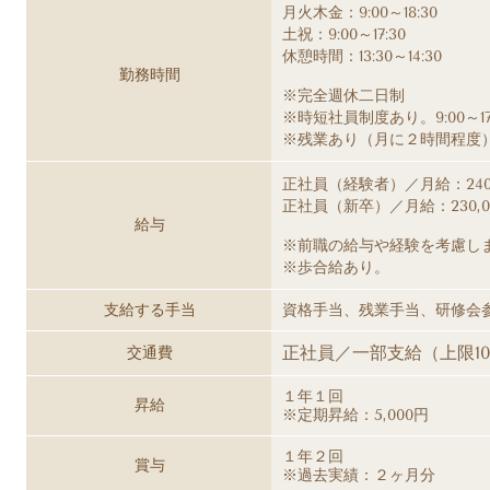
月火木金：9:00～18:30
土祝：9:00～17:30
休憩時間：13:30～14:30
勤務時間
※完全週休二日制
※時短社員制度あり。9:00～
※残業あり（月に２時間程度
正社員（経験者）／月給：
24
正社員（新卒）／月給：
230
給与
※前職の給与や経験を考慮し
※歩合給あり。
支給する手当
資格手当、残業手当、研修会
正社員／一部支給（上限10,
交通費
１年１回
昇給
※定期昇給：5,000円
１年２回
賞与
※過去実績：２ヶ月分