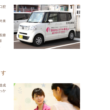
口腔
外来
医療
ま
。
ます
達成
っか