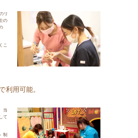
のリ
士の
の
くこ
で利用可能。
、当
して
）制