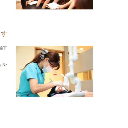
ます
嚥下
」や